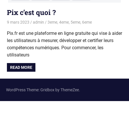
Pix c’est quoi ?
9 mars 2023
admin
3eme
,
4eme
,
5eme
,
6eme
Pix.fr est une plateforme en ligne gratuite qui vise à aider
les utilisateurs à mesurer, développer et certifier leurs
compétences numériques. Pour commencer, les
utilisateurs
READ MORE
WordPress Theme: Gridbox by ThemeZee.